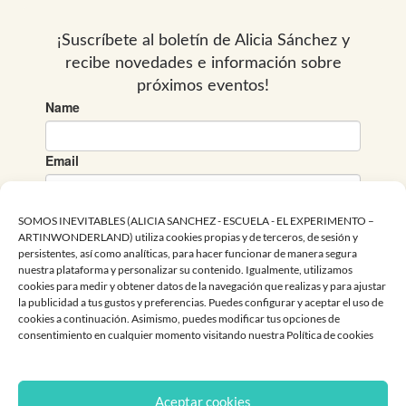
e
t
t
b
t
u
o
e
b
o
r
e
k
SOMOS INEVITABLES (ALICIA SANCHEZ - ESCUELA - EL EXPERIMENTO –
ARTINWONDERLAND) utiliza cookies propias y de terceros, de sesión y
persistentes, así como analíticas, para hacer funcionar de manera segura
nuestra plataforma y personalizar su contenido. Igualmente, utilizamos
cookies para medir y obtener datos de la navegación que realizas y para ajustar
la publicidad a tus gustos y preferencias. Puedes configurar y aceptar el uso de
cookies a continuación. Asimismo, puedes modificar tus opciones de
consentimiento en cualquier momento visitando nuestra Política de cookies
Aceptar cookies