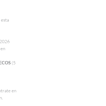
 esta
 2026
 en
UECOS
(5
ntrate en
n.