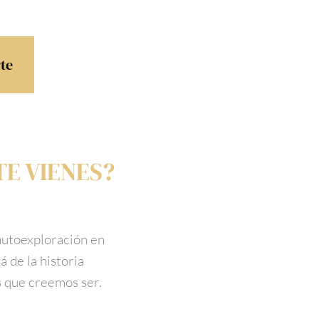
rte
TE VIENES?
 autoexploración en
 de la historia
es que creemos ser.