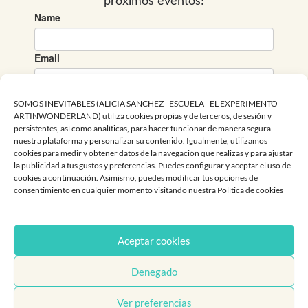
o
r
e
k
SOMOS INEVITABLES (ALICIA SANCHEZ - ESCUELA - EL EXPERIMENTO –
ARTINWONDERLAND) utiliza cookies propias y de terceros, de sesión y
persistentes, así como analíticas, para hacer funcionar de manera segura
nuestra plataforma y personalizar su contenido. Igualmente, utilizamos
cookies para medir y obtener datos de la navegación que realizas y para ajustar
la publicidad a tus gustos y preferencias. Puedes configurar y aceptar el uso de
cookies a continuación. Asimismo, puedes modificar tus opciones de
consentimiento en cualquier momento visitando nuestra Política de cookies
Aceptar cookies
Denegado
Copyright © 2025 Alicia Sánchez Pérez
Ver preferencias
Aviso Legal
Privacidad
Cookies
Términos y condiciones