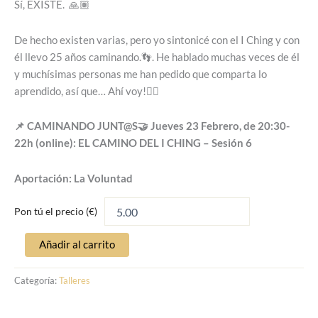
Sí, EXISTE. 🙏🏽
De hecho existen varias, pero yo sintonicé con el I Ching y con
él llevo 25 años caminando.👣. He hablado muchas veces de él
y muchísimas personas me han pedido que comparta lo
aprendido, así que… Ahí voy!👇🏼
📌 CAMINANDO JUNT@S🤝 Jueves 23 Febrero, de 20:30-
22h (online): EL CAMINO DEL I CHING – Sesión 6
Aportación: La Voluntad
Pon tú el precio (€)
Añadir al carrito
Categoría:
Talleres