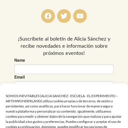
F
T
Y
a
w
o
c
i
u
e
t
t
b
t
u
o
e
b
o
r
e
k
SOMOS INEVITABLES (ALICIA SANCHEZ - ESCUELA - EL EXPERIMENTO –
ARTINWONDERLAND) utiliza cookies propias y de terceros, de sesión y
persistentes, así como analíticas, para hacer funcionar de manera segura
nuestra plataforma y personalizar su contenido. Igualmente, utilizamos
cookies para medir y obtener datos de la navegación que realizas y para ajustar
la publicidad a tus gustos y preferencias. Puedes configurar y aceptar el uso de
cookies a continuación. Asimismo, puedes modificar tus opciones de