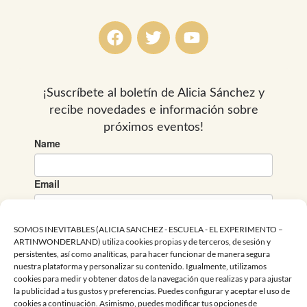
F
T
Y
a
w
o
c
i
u
e
t
t
b
t
u
o
e
b
o
r
e
k
SOMOS INEVITABLES (ALICIA SANCHEZ - ESCUELA - EL EXPERIMENTO –
ARTINWONDERLAND) utiliza cookies propias y de terceros, de sesión y
persistentes, así como analíticas, para hacer funcionar de manera segura
nuestra plataforma y personalizar su contenido. Igualmente, utilizamos
cookies para medir y obtener datos de la navegación que realizas y para ajustar
la publicidad a tus gustos y preferencias. Puedes configurar y aceptar el uso de
cookies a continuación. Asimismo, puedes modificar tus opciones de